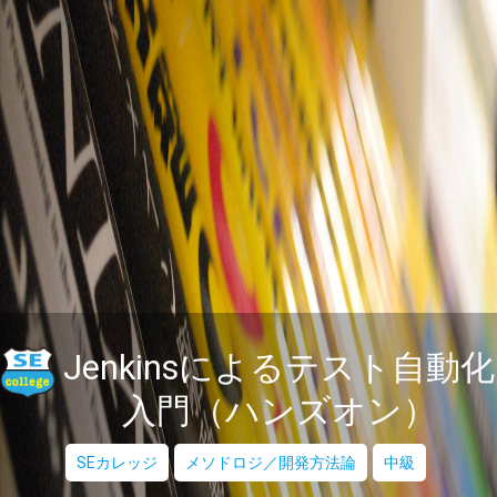
Jenkinsによるテスト自動化
入門（ハンズオン）
SEカレッジ
メソドロジ／開発方法論
中級