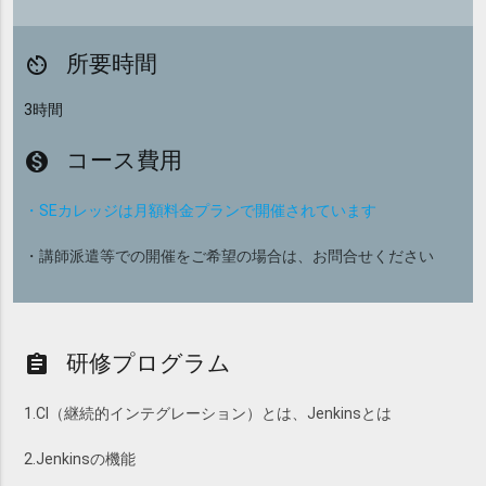
所要時間
av_timer
3時間
コース費用
monetization_on
・SEカレッジは月額料金プランで開催されています
・講師派遣等での開催をご希望の場合は、お問合せください
研修プログラム
assignment
1.CI（継続的インテグレーション）とは、Jenkinsとは
2.Jenkinsの機能