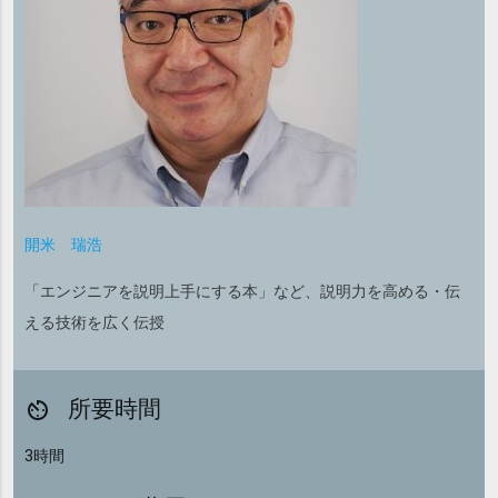
開米 瑞浩
「エンジニアを説明上手にする本」など、説明力を高める・伝
える技術を広く伝授
所要時間
av_timer
3時間