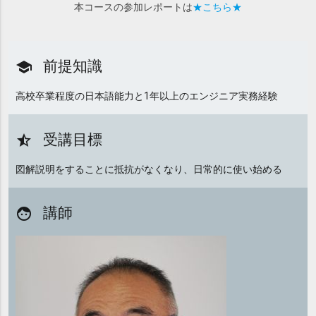
本コースの参加レポートは
★こちら★
前提知識
school
高校卒業程度の日本語能力と1年以上のエンジニア実務経験
受講目標
star_half
図解説明をすることに抵抗がなくなり、日常的に使い始める
講師
face