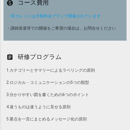
コース費用
monetization_on
・SEカレッジは月額料金プランで開催されています
・講師派遣等での開催をご希望の場合は、お問合せください
研修プログラム
assignment
1.カテゴリーとサマリーによるラベリングの原則
2.ロジカル・コミュニケーションの5つの類型
3.分かりやすい図を書くための6つのポイント
4.違うものは違うように見せる原則
5.要点を一言にまとめるメッセージ化の原則