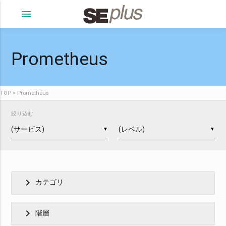
menu
Prometheus
TOP
Prometheus
絞り込む
▼
▼
chevron_right
カテゴリ
chevron_right
階層