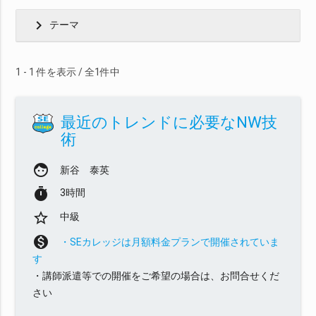
chevron_right
テーマ
1 - 1 件を表示 / 全1件中
最近のトレンドに必要なNW技
術
face
新谷 泰英
timer
3時間
star_border
中級
monetization_on
・SEカレッジは月額料金プランで開催されていま
す
・講師派遣等での開催をご希望の場合は、お問合せくだ
さい