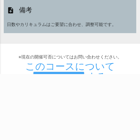
備考
note_add
日数やカリキュラムはご要望に合わせ、調整可能です。
※現在の開催可否についてはお問い合わせください。
このコースについて
する
send
問い合わせ
株式会社SEプラス