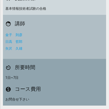
基本情報技術者試験の合格
講師
face
金子 則彦
日高 哲郎
矢沢 久雄
所要時間
av_timer
1日~7日
コース費用
monetization_on
お問合せ下さい