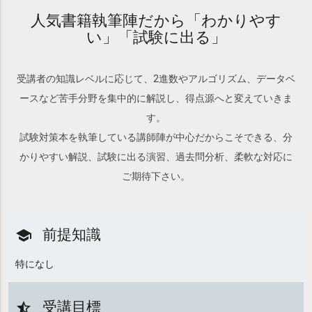
人気書籍執筆陣だから「わかりやす
い」「試験に出る」
受講者の知識レベルに応じて、2進数やアルゴリズム、データベ
ースなど苦手分野を集中的に解説し、得点源へと変えていきま
す。
試験対策本を執筆している講師陣が中心だからこそできる、分
かりやすい解説、試験に出る演習、過去問分析、柔軟な対応に
ご期待下さい。
前提知識
school
特になし
受講目標
star_half