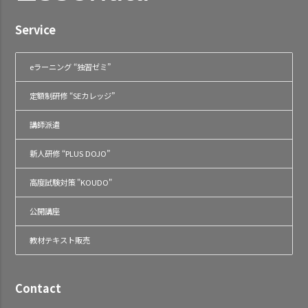
Service
eラーニング “独習ゼミ”
定額制研修 “SEカレッジ”
講師派遣
新人研修 “PLUS DOJO”
高度試験対策 "KOUDO"
公開講座
教材テキスト販売
Contact