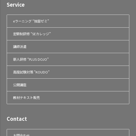
Service
eラーニング “独習ゼミ”
定額制研修 “SEカレッジ”
講師派遣
新人研修 “PLUS DOJO”
高度試験対策 "KOUDO"
公開講座
教材テキスト販売
Contact
お問合わせ