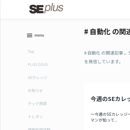
# 自動化 の関
menu
menu
Top
# 自動化 の関連記事
を発信しています。
PLUS DOJO
SEカレッジ
お知らせ
今週のSEカレッジ
テック用語
～今週のSEカレッジ～
トレタン
マンが知って...
情報処理試験