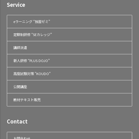
Service
eラーニング “独習ゼミ”
定額制研修 “SEカレッジ”
講師派遣
新人研修 “PLUS DOJO”
高度試験対策 "KOUDO"
公開講座
教材テキスト販売
Contact
お問合わせ