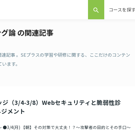
コースを探
search
ング論 の関連記事
の関連記事 。SEプラスの学習や研修に関する、ここだけのコンテン
ています。
ジ（3/4-3/8）Webセキュリティと脆弱性診
ネジメント
～ ●3/4(月) 【朝】その対策で大丈夫！？～攻撃者の目的とその手口～