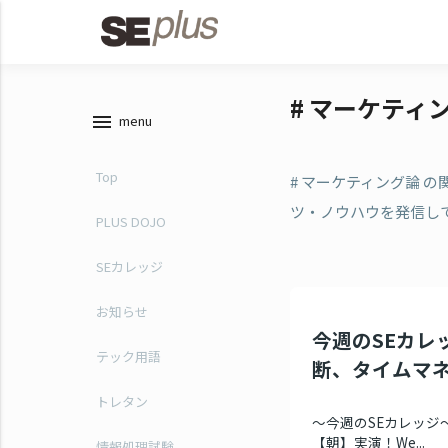
# マーケティ
menu
menu
Top
# マーケティング論 
ツ・ノウハウを発信し
PLUS DOJO
SEカレッジ
お知らせ
今週のSEカレッ
テック用語
断、タイムマ
トレタン
～今週のSEカレッジ
【朝】実演！We...
情報処理試験