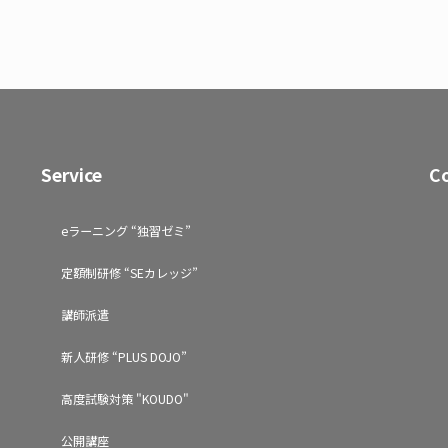
Service
C
eラーニング “独習ゼミ”
定額制研修 “SEカレッジ”
講師派遣
新人研修 “PLUS DOJO”
高度試験対策 "KOUDO"
公開講座