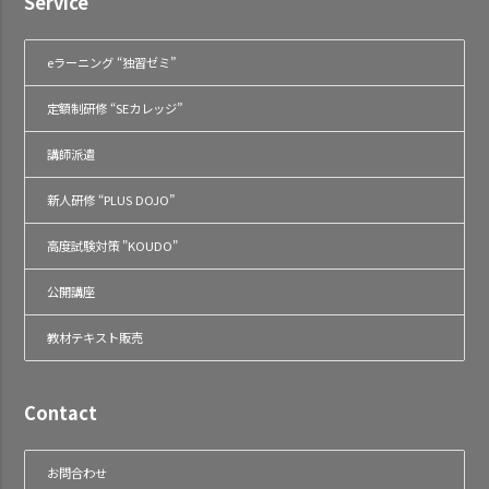
Service
eラーニング “独習ゼミ”
定額制研修 “SEカレッジ”
講師派遣
新人研修 “PLUS DOJO”
高度試験対策 "KOUDO"
公開講座
教材テキスト販売
Contact
お問合わせ