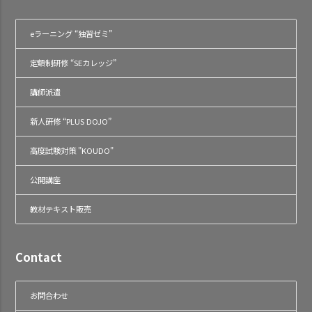
eラーニング “独習ゼミ”
定額制研修 “SEカレッジ”
講師派遣
新人研修 “PLUS DOJO”
高度試験対策 "KOUDO"
公開講座
教材テキスト販売
Contact
お問合わせ