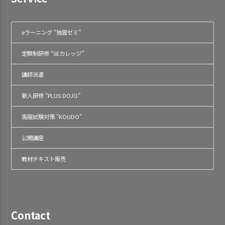
eラーニング “独習ゼミ”
定額制研修 “SEカレッジ”
講師派遣
新人研修 “PLUS DOJO”
高度試験対策 "KOUDO"
公開講座
教材テキスト販売
Contact