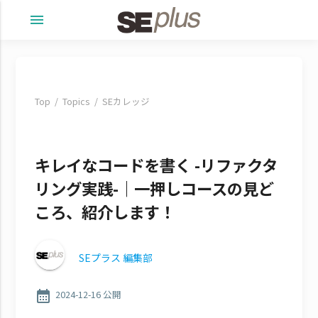
menu
Top
Topics
SEカレッジ
キレイなコードを書く -リファクタ
リング実践-｜一押しコースの見ど
ころ、紹介します！
SEプラス 編集部
calendar_month
2024-12-16 公開