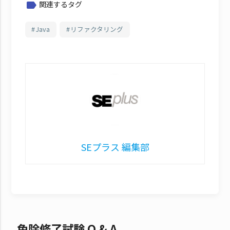
関連するタグ
label
Java
リファクタリング
SEプラス 編集部
免除修了試験 Q & A