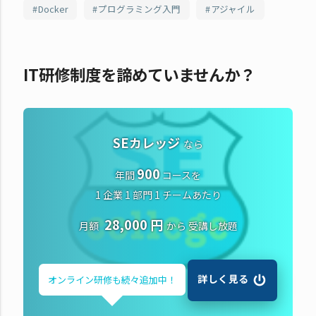
Docker
プログラミング入門
アジャイル
IT研修制度を諦めていませんか？
SEカレッジ
なら
900
年間
コースを
1 企業 1 部門 1 チームあたり
28,000 円
月額
から
受講し放題
詳しく見る
オンライン研修も
続々追加中！