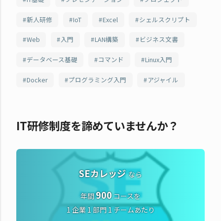
新人研修
IoT
Excel
シェルスクリプト
Web
入門
LAN構築
ビジネス文書
データベース基礎
コマンド
Linux入門
Docker
プログラミング入門
アジャイル
IT研修制度を諦めていませんか？
SEカレッジ
なら
900
年間
コースを
1 企業 1 部門 1 チームあたり