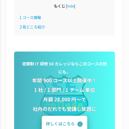
もくじ
[
hide
]
1
コース情報
2
見どころ紹介
定額制 IT 研修 SE カレッジならこのコースの他
にも、
年間 900 コース以上開催中！
1 社 / 1 部門 / 1 チーム 単位
月額 28,000 円～で
社内のだれでも受講し放題に
詳しくはこちら