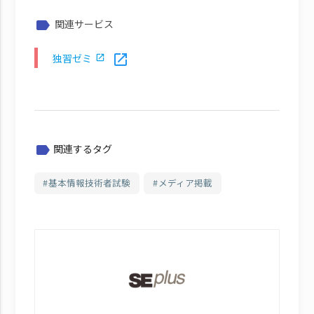
関連サービス
label
独習ゼミ
open_in_new
関連するタグ
label
基本情報技術者試験
メディア掲載