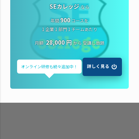
SEカレッジ
なら
900
年間
コースを
1 企業 1 部門 1 チームあたり
28,000 円
月額
から
受講し放題
詳しく見る
オンライン研修も
続々追加中！