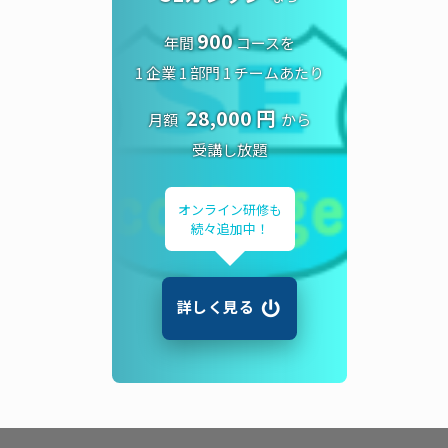
900
年間
コースを
1 企業 1 部門 1 チームあたり
28,000 円
月額
から
受講し放題
オンライン研修も
続々追加中！
詳しく見る