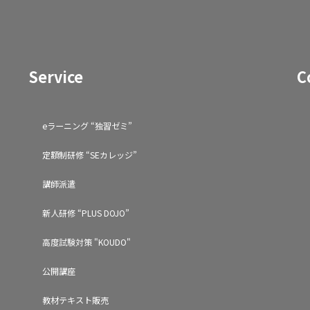
Service
C
eラーニング “独習ゼミ”
定額制研修 “SEカレッジ”
講師派遣
新人研修 “PLUS DOJO”
高度試験対策 "KOUDO"
公開講座
教材テキスト販売