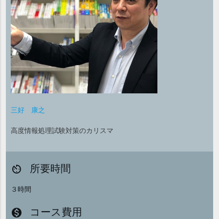
三好 康之
高度情報処理試験対策のカリスマ
所要時間
av_timer
３時間
コース費用
monetization_on