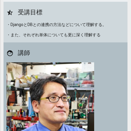
受講目標
star_half
・DjangoとDBとの連携の方法などについて理解する。
・また、それぞれ単体についても更に深く理解する
講師
face