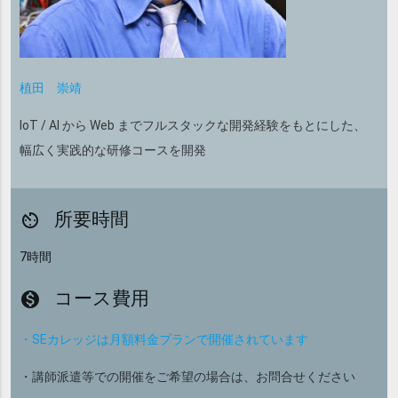
植田 崇靖
IoT / AI から Web までフルスタックな開発経験をもとにした、
幅広く実践的な研修コースを開発
所要時間
av_timer
7時間
コース費用
monetization_on
・SEカレッジは月額料金プランで開催されています
・講師派遣等での開催をご希望の場合は、お問合せください