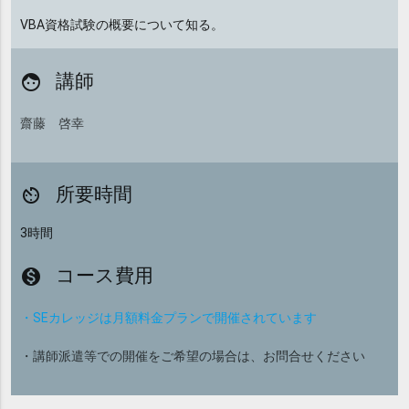
VBA資格試験の概要について知る。
講師
face
齋藤 啓幸
所要時間
av_timer
3時間
コース費用
monetization_on
・SEカレッジは月額料金プランで開催されています
・講師派遣等での開催をご希望の場合は、お問合せください