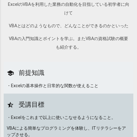
ExcelのVBAを利用した業務の自動化を目指している初学者に向
けて
VBAとはどのようなもので、どんなことができるのかといった
VBAの入門知識とポイントを学ぶ。またVBAの資格試験の概要
も紹介する。
前提知識
school
・Excelの基本操作と日常的な関数が使えること
受講目標
star_half
・Excelをこれまで以上に使いこなせるようになること。
VBAによる簡単なプログラミングを体験し、ITリテラシーをア
ップさせる。