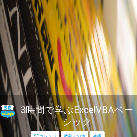
3時間で学ぶExcelVBAベー
シック
SEカレッジ
教養その他
初級