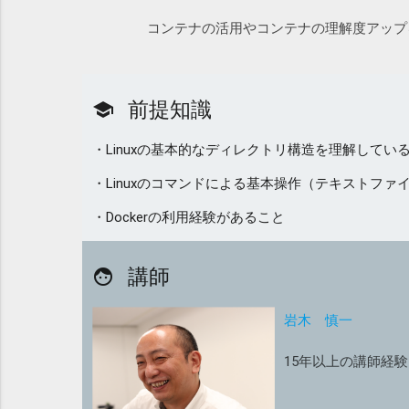
コンテナの活用やコンテナの理解度アップ
前提知識
school
・Linuxの基本的なディレクトリ構造を理解してい
・Linuxのコマンドによる基本操作（テキストフ
・Dockerの利用経験があること
講師
face
岩木 慎一
15年以上の講師経