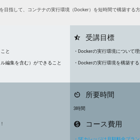
を目指して、コンテナの実行環境（Docker）を短時間で構築する
受講目標
star_half
ること
・Dockerの実行環境について
ァイル編集を含む）ができること
・Dockerの実行環境を構築
所要時間
av_timer
3時間
コース費用
monetization_on
験！
・SEカレッジは月額料金プラ