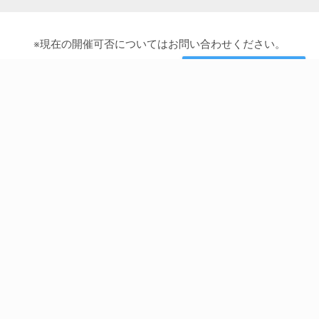
※現在の開催可否についてはお問い合わせください。
のコースについて
send
問い合わせ
Service
C
eラーニング “独習ゼミ”
定額制研修 “SEカレッジ”
講師派遣