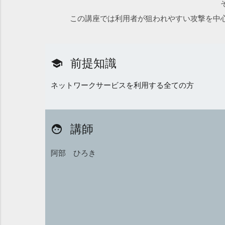
この講座では利用者が狙われやすい攻撃を中
前提知識
school
ネットワークサービスを利用する全ての方
講師
face
阿部 ひろき