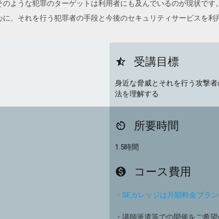
そのような犯罪のターゲットは利用者にも及んでいるのが現状です
心に、それを行う犯罪者の手段と今後のセキュリティサービスを利
受講目標
star_half
身近な脅威とそれを行う攻撃者
法を理解する
所要時間
av_timer
1.5時間
コース費用
monetization_on
・SEカレッジは月額料金プラ
・講師派遣等での開催をご希望