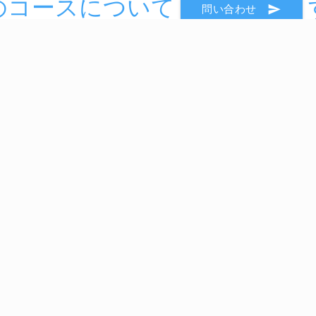
のコースについて
send
問い合わせ
Service
C
eラーニング “独習ゼミ”
定額制研修 “SEカレッジ”
講師派遣
新人研修 “PLUS DOJO”
高度試験対策 "KOUDO"