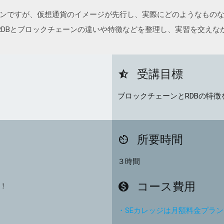
ンですが、仮想通貨のイメージが先行し、実際にどのようなもの
RDBとブロックチェーンの違いや特徴などを整理し、実習を交えな
受講目標
star_half
ブロックチェーンとRDBの特徴
所要時間
av_timer
３時間
コース費用
monetization_on
験！
・SEカレッジは月額料金プラ