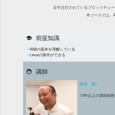
近年注目されているブロックチェー
本コースでは、
前提知識
school
・RDBの基本を理解している
・Linuxの操作ができる
講師
face
岩木 慎一
15年以上の講師経