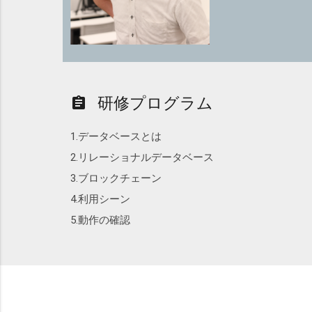
研修プログラム
assignment
1.データベースとは
2.リレーショナルデータベース
3.ブロックチェーン
4.利用シーン
5.動作の確認