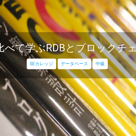
比べて学ぶRDBとブロックチ
SEカレッジ
データベース
中級