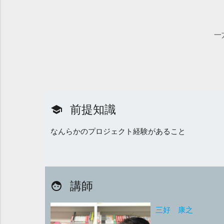
一
前提知識
school
なんらかのプロジェクト経験があること
講師
face
三好 康之