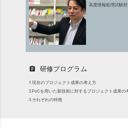
高度情報処理試験対
研修プログラム
assignment
1.現在のプロジェクト成果の考え方
2.PoCを用いた新技術に対するプロジェクト成果の
3.それぞれの特徴