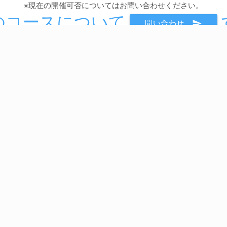
※現在の開催可否についてはお問い合わせください。
のコースについて
send
問い合わせ
Service
C
eラーニング “独習ゼミ”
定額制研修 “SEカレッジ”
講師派遣
新人研修 “PLUS DOJO”
高度試験対策 "KOUDO"