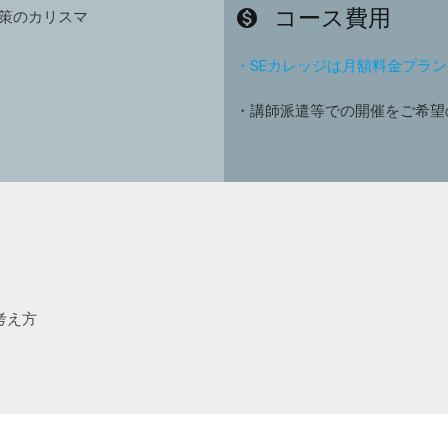
コース費用
monetization_on
策のカリスマ
・SEカレッジは月額料金プラ
・講師派遣等での開催をご希望
考え方