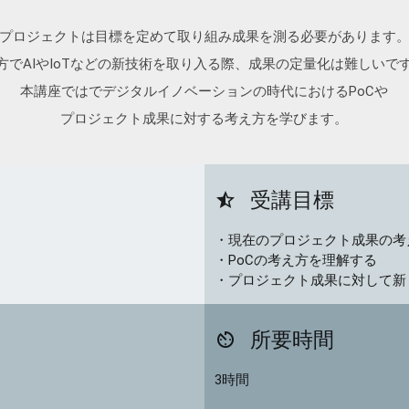
プロジェクトは目標を定めて取り組み成果を測る必要があります
方でAIやIoTなどの新技術を取り入る際、成果の定量化は難しいで
本講座ではでデジタルイノベーションの時代におけるPoCや
プロジェクト成果に対する考え方を学びます。
受講目標
star_half
・現在のプロジェクト成果の考
・PoCの考え方を理解する
・プロジェクト成果に対して新
所要時間
av_timer
3時間