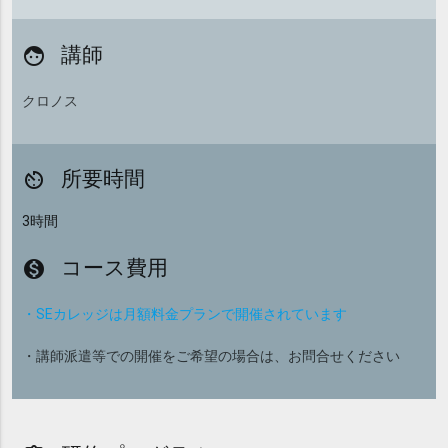
講師
face
クロノス
所要時間
av_timer
3時間
コース費用
monetization_on
・SEカレッジは月額料金プランで開催されています
・講師派遣等での開催をご希望の場合は、お問合せください