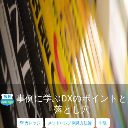
事例に学ぶDXのポイントと
落とし穴
SEカレッジ
メソドロジ／開発方法論
中級