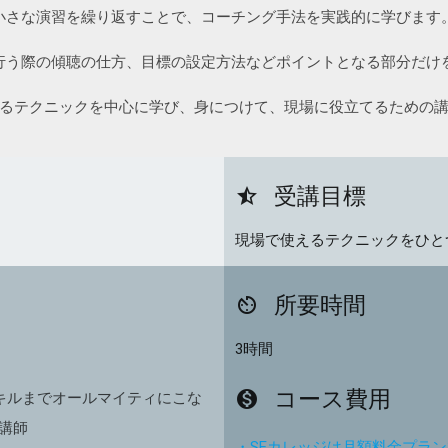
小さな演習を繰り返すことで、コーチング手法を実践的に学びます
行う際の傾聴の仕方、目標の設定方法などポイントとなる部分だけ
るテクニックを中心に学び、身につけて、現場に役立てるための
受講目標
star_half
現場で使えるテクニックをひと
所要時間
av_timer
3時間
コース費用
monetization_on
スキルまでオールマイティにこな
講師
・SEカレッジは月額料金プラ