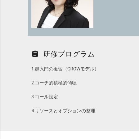
研修プログラム
assignment
1.超入門の復習（GROWモデル）
2.コーチ的積極的傾聴
3.ゴール設定
4.リソースとオプションの整理