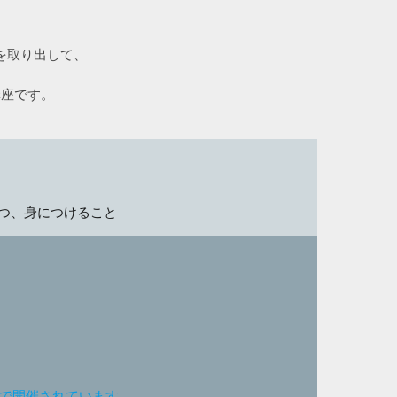
。
を取り出して、
講座です。
つ、身につけること
ンで開催されています