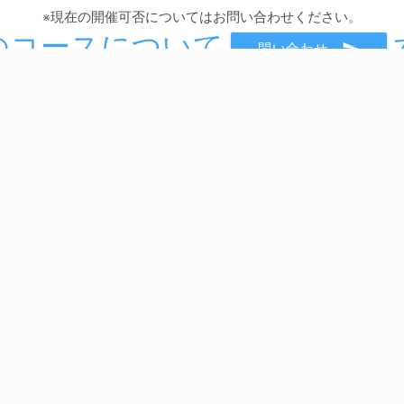
※現在の開催可否についてはお問い合わせください。
のコースについて
send
問い合わせ
Service
C
eラーニング “独習ゼミ”
定額制研修 “SEカレッジ”
講師派遣
新人研修 “PLUS DOJO”