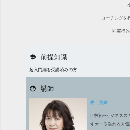
コーチングを
即実行的
前提知識
school
超入門編を受講済みの方
講師
face
鐙 貴絵
IT技術~ビジネス
すオーラ溢れる人気