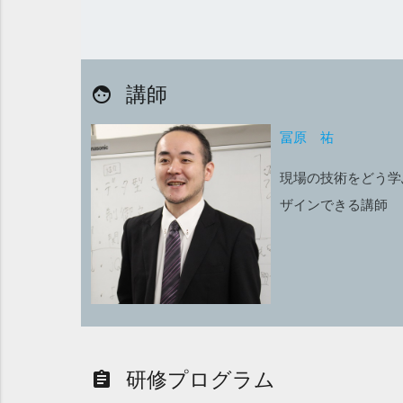
講師
face
冨原 祐
現場の技術をどう学
ザインできる講師
研修プログラム
assignment