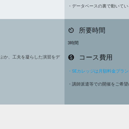
・データベースの裏で動いてい
所要時間
av_timer
3時間
コース費用
monetization_on
ぶか、工夫を凝らした演習をデ
・SEカレッジは月額料金プラ
・講師派遣等での開催をご希望