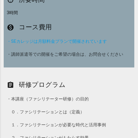
av_timer
3時間
コース費用
monetization_on
・SEカレッジは月額料金プランで開催されています
・講師派遣等での開催をご希望の場合は、お問合せください
研修プログラム
assignment
・本講座（ファシリテーター研修）の目的
０．ファシリテーションとは（定義）
１．ファシリテーションが必要な時代と活用事例
２．ファシリテーションがもたらす効果