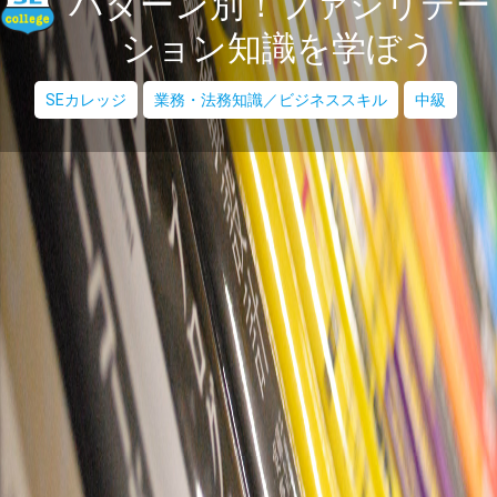
パターン別！ファシリテー
ション知識を学ぼう
SEカレッジ
業務・法務知識／ビジネススキル
中級