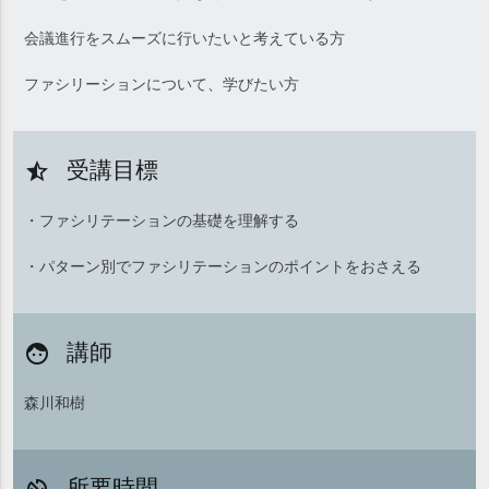
会議進行をスムーズに行いたいと考えている方
ファシリーションについて、学びたい方
受講目標
star_half
・ファシリテーションの基礎を理解する
・パターン別でファシリテーションのポイントをおさえる
講師
face
森川和樹
所要時間