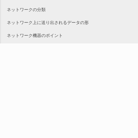
ネットワークの分類
ネットワーク上に送り出されるデータの形
ネットワーク機器のポイント
TCP/IPの概要
※現在の開催可否についてはお問い合わせください。
このコースについて
する
send
問い合わせ