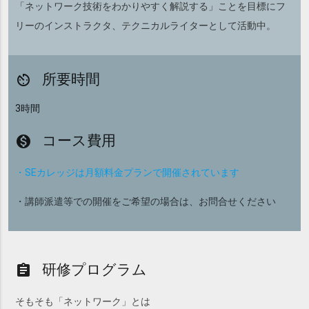
「ネットワーク技術をわかりやすく解説する」ことを目標にフ
リーのインストラクタ、テクニカルライターとして活動中。
所要時間
av_timer
3時間
コース費用
monetization_on
・SEカレッジは月額料金プランで開催されています
・講師派遣等での開催をご希望の場合は、お問合せください
研修プログラム
assignment
そもそも「ネットワーク」とは