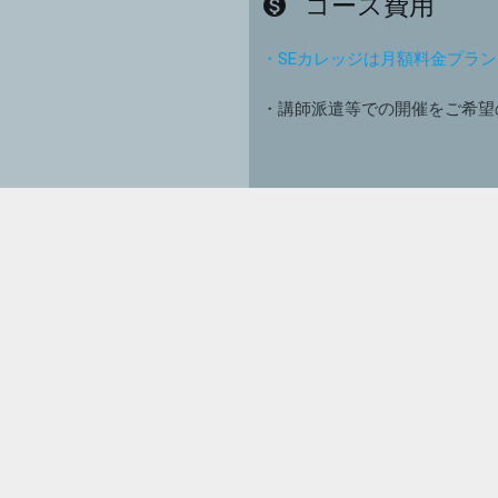
コース費用
monetization_on
・SEカレッジは月額料金プラ
・講師派遣等での開催をご希望