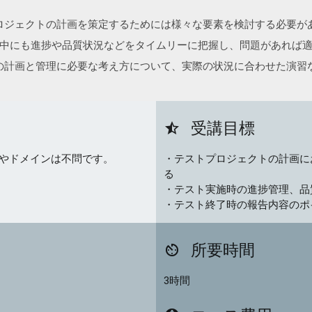
ロジェクトの計画を策定するためには様々な要素を検討する必要が
中にも進捗や品質状況などをタイムリーに把握し、問題があれば
の計画と管理に必要な考え方について、実際の状況に合わせた演習
受講目標
star_half
やドメインは不問です。
・テストプロジェクトの計画に
る
・テスト実施時の進捗管理、品
・テスト終了時の報告内容のポ
所要時間
av_timer
3時間