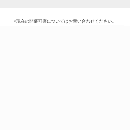
※現在の開催可否についてはお問い合わせください。
のコースについて
send
問い合わせ
Service
C
eラーニング “独習ゼミ”
定額制研修 “SEカレッジ”
講師派遣