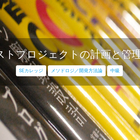
ストプロジェクトの計画と管
SEカレッジ
メソドロジ／開発方法論
中級