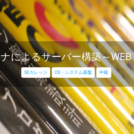
ナによるサーバー構築～WEB
SEカレッジ
OS・システム基盤
中級