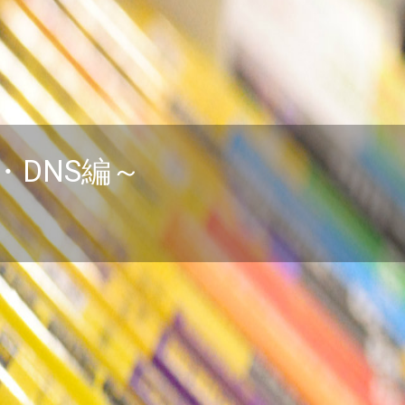
・DNS編～