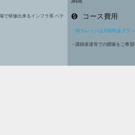
3時間
コース費用
monetization_on
場で研修出来るインフラ系 ベテ
・SEカレッジは月額料金プラ
・講師派遣等での開催をご希望