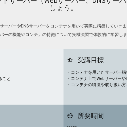
トサーバー（Webサーバー、DNSサー
しょう。
bサーバーやDNSサーバーをコンテナを用いて実際に構築していき
バーの機能やコンテナの特徴について実機演習で体験的に学習し
受講目標
star_half
・コンテナを用いたサーバー構
ること
・コンテナ上でWebサーバーや
・コンテナの特徴や取り扱い方
所要時間
av_timer