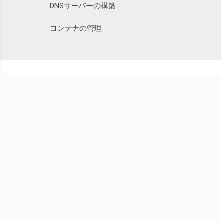
DNSサーバーの構築
コンテナの管理
こ
株式会社SEプラス
小さくても 本質を