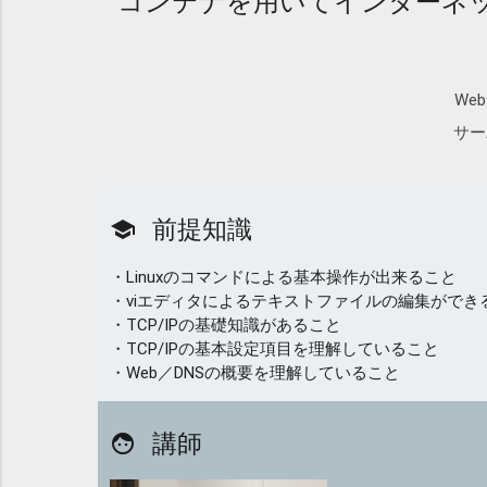
コンテナを用いてインターネッ
We
サー
前提知識
school
・Linuxのコマンドによる基本操作が出来ること
・viエディタによるテキストファイルの編集ができ
・TCP/IPの基礎知識があること
・TCP/IPの基本設定項目を理解していること
・Web／DNSの概要を理解していること
講師
face