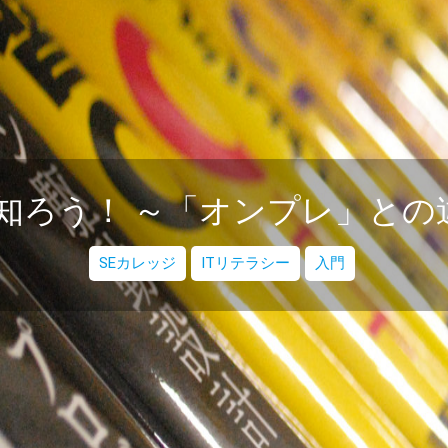
知ろう！ ～「オンプレ」との違
SEカレッジ
ITリテラシー
入門