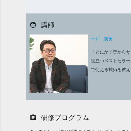
講師
face
一戸 英男
「とにかく昔からサ
役立つベストセラー
で使える技術を教え
研修プログラム
assignment