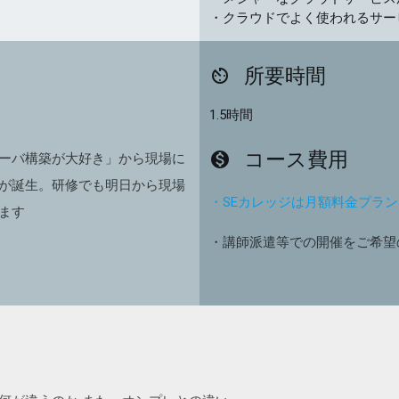
・クラウドでよく使われるサー
所要時間
av_timer
1.5時間
コース費用
monetization_on
ーバ構築が大好き」から現場に
が誕生。研修でも明日から現場
・SEカレッジは月額料金プラ
ます
・講師派遣等での開催をご希望