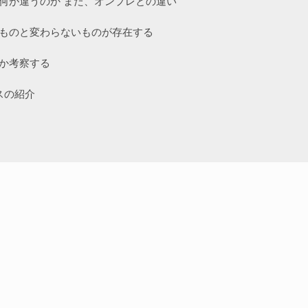
何が違うのか また、オンプレとの違い
ものと変わらないものが存在する
か考察する
スの紹介
※現在の開催可否についてはお問い合わせください。
のコースについて
send
問い合わせ