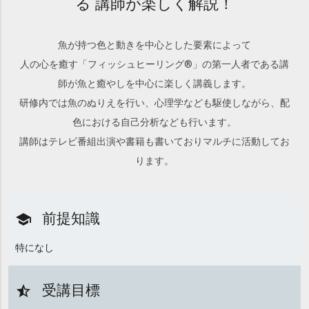
る 講師が楽しく解説！
魚が持つ色と動きを中心とした要素によって
人の心を癒す「フィッシュヒーリング®」の第一人者である講
師が魚と癒やしを中心に楽しく講義します。
研修内では魚のぬりえを行い、心理学なども駆使しながら、配
色における自己分析なども行います。
講師はテレビ番組出演や書籍も書いておりマルチに活動してお
ります。
前提知識
school
特になし
受講目標
star_half