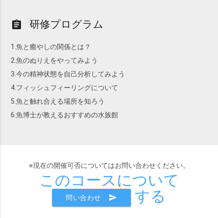
研修プログラム
assignment
1.魚と癒やしの関係とは？
2.魚のぬりえをやってみよう
3.今の精神状態を自己分析してみよう
4.フィッシュフィーリングについて
5.魚と触れ合える場所を知ろう
6.魚博士が教えるおすすめの水族館
※現在の開催可否についてはお問い合わせください。
このコースについて
する
send
問い合わせ