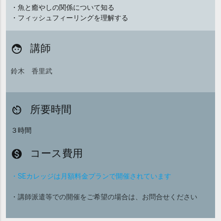
・魚と癒やしの関係について知る
・フィッシュフィーリングを理解する
講師
face
鈴木 香里武
所要時間
av_timer
３時間
コース費用
monetization_on
・SEカレッジは月額料金プランで開催されています
・講師派遣等での開催をご希望の場合は、お問合せください