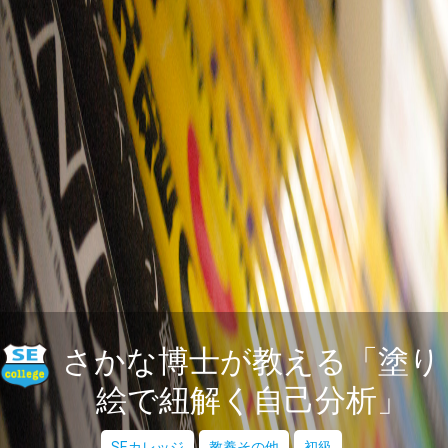
さかな博士が教える「塗り
絵で紐解く自己分析」
SEカレッジ
教養その他
初級