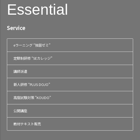
Essential
Service
eラーニング “独習ゼミ”
定額制研修 “SEカレッジ”
講師派遣
新人研修 “PLUS DOJO”
高度試験対策 "KOUDO"
公開講座
教材テキスト販売