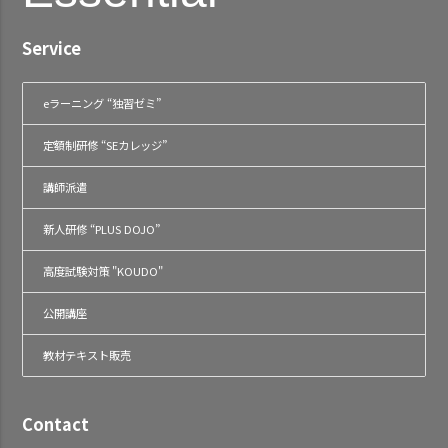
Service
eラーニング “独習ゼミ”
定額制研修 “SEカレッジ”
講師派遣
新人研修 “PLUS DOJO”
高度試験対策 "KOUDO"
公開講座
教材テキスト販売
Contact