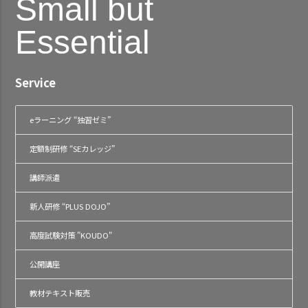
Small but
Essential
Service
eラーニング “独習ゼミ”
定額制研修 “SEカレッジ”
講師派遣
新人研修 “PLUS DOJO”
高度試験対策 "KOUDO"
公開講座
教材テキスト販売