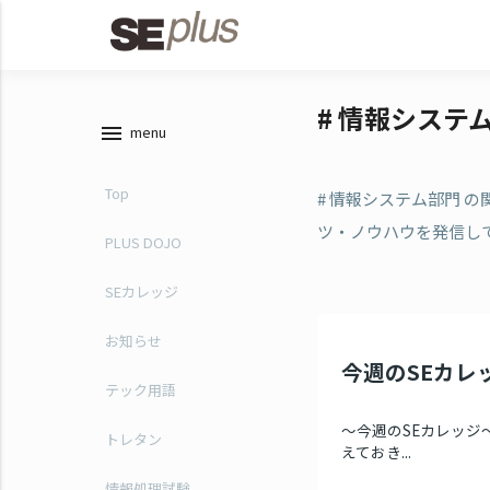
# 情報システ
menu
menu
Top
# 情報システム部門 
ツ・ノウハウを発信し
PLUS DOJO
SEカレッジ
お知らせ
今週のSEカレッ
テック用語
～今週のSEカレッジ～ 
トレタン
えておき...
情報処理試験