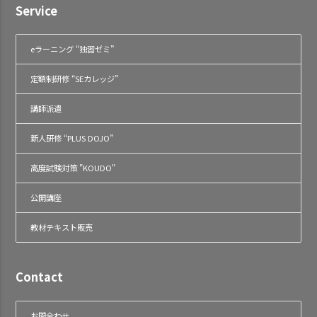
Service
eラーニング “独習ゼミ”
定額制研修 “SEカレッジ”
講師派遣
新人研修 “PLUS DOJO”
高度試験対策 "KOUDO"
公開講座
教材テキスト販売
Contact
お問合わせ