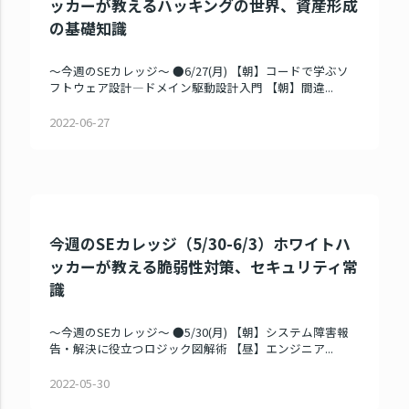
ッカーが教えるハッキングの世界、資産形成
の基礎知識
～今週のSEカレッジ～ ●6/27(月) 【朝】コードで学ぶソ
フトウェア設計―ドメイン駆動設計入門 【朝】間違...
2022-06-27
今週のSEカレッジ（5/30-6/3）ホワイトハ
ッカーが教える脆弱性対策、セキュリティ常
識
～今週のSEカレッジ～ ●5/30(月) 【朝】システム障害報
告・解決に役立つロジック図解術 【昼】エンジニア...
2022-05-30