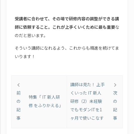
受講者に合わせて、その場で研修内容の調整ができる講
師に依頼すること。これが上手くいくために最も重要
な
のだと思います。
そういう講師になれるよう、これからも精進を続けてま
いります！
講師は見た！ 上手
keyboard_arrow_left
keyboard_arrow_right
くいった IT 新人
前
次
特集「 IT 新人研
研修（2）未経験
の
の
修 をふりかえる」
でもモダンITを1
記
記
ヶ月で使いこなす
事
事