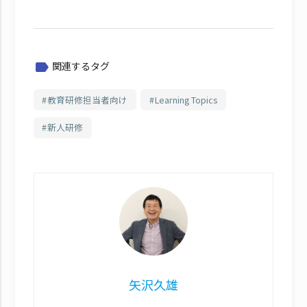
関連するタグ
label
教育研修担当者向け
Learning Topics
新人研修
矢沢久雄