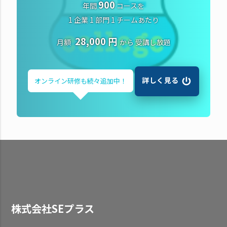
900
年間
コースを
1 企業 1 部門 1 チームあたり
28,000 円
月額
から
受講し放題
詳しく見る
オンライン研修も
続々追加中！
株式会社SEプラス