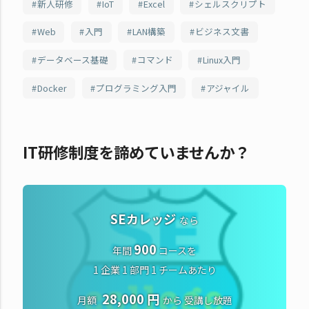
新人研修
IoT
Excel
シェルスクリプト
Web
入門
LAN構築
ビジネス文書
データベース基礎
コマンド
Linux入門
Docker
プログラミング入門
アジャイル
IT研修制度を諦めていませんか？
SEカレッジ
なら
900
年間
コースを
1 企業 1 部門 1 チームあたり
28,000 円
月額
から
受講し放題