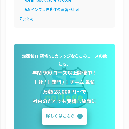
6.4
Infrastructure as Code
6.5
インフラ自動化の演習 ~Chef
7
まとめ
定額制 IT 研修 SE カレッジならこのコースの他
にも、
年間 900 コース以上開催中！
1 社 / 1 部門 / 1 チーム 単位
月額 28,000 円～で
社内のだれでも受講し放題に
詳しくはこちら