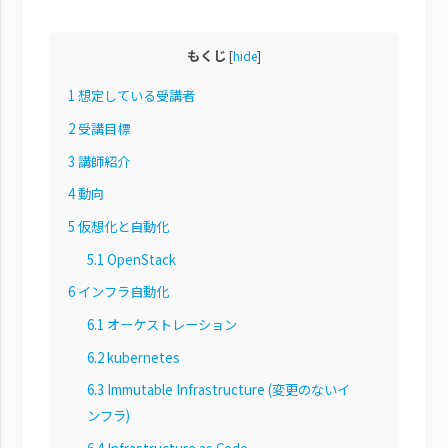
もくじ
[
hide
]
1
想定している受講者
2
受講目標
3
講師紹介
4
動向
5
仮想化と自動化
5.1
OpenStack
6
インフラ自動化
6.1
オーケストレーション
6.2
kubernetes
6.3
Immutable Infrastructure (変更のないイ
ンフラ)