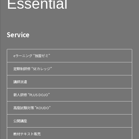
Essential
Service
eラーニング “独習ゼミ”
定額制研修 “SEカレッジ”
講師派遣
新人研修 “PLUS DOJO”
高度試験対策 "KOUDO"
公開講座
教材テキスト販売