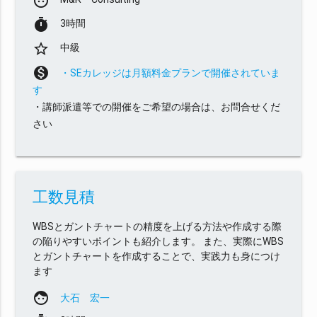
face
timer
3時間
star_border
中級
monetization_on
・SEカレッジは月額料金プランで開催されていま
す
・講師派遣等での開催をご希望の場合は、お問合せくだ
さい
工数見積
WBSとガントチャートの精度を上げる方法や作成する際
の陥りやすいポイントも紹介します。 また、実際にWBS
とガントチャートを作成することで、実践力も身につけ
ます
face
大石 宏一