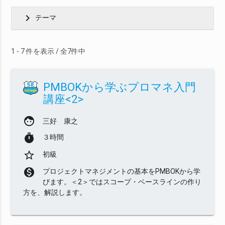
chevron_right
テーマ
1 - 7 件を表示 / 全7件中
PMBOKから学ぶプロマネ入門
講座<2>
face
三好 康之
timer
３時間
star_border
初級
monetization_on
プロジェクトマネジメントの基本をPMBOKから学
びます。＜2＞ではスコープ・ベースラインの作り
方を、解説します。