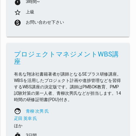
timer
3時間~
star_border
上級
monetization_on
お問い合わせ下さい
プロジェクトマネジメントWBS講
座
有名な翔泳社書籍著者が講師となるSEプラス研修講座。
WBSを活用したプロジェクト計画や進捗管理などを習得
するWBS講座の決定版です。講師はPMBOK教育、PMP
試験対策の第一人者、青柳次男氏などが担当します。14
時間の研修証明書(PDU)付き。
face
青柳 次男 氏
疋田 英幸 氏
ほか
3日間