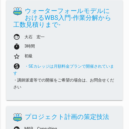
ウォーターフォールモデルに
おけるWBS入門-作業分解から
工数見積りまで-
face
大石 宏一
timer
3時間
star_border
初級
monetization_on
・SEカレッジは月額料金プランで開催されていま
す
・講師派遣等での開催をご希望の場合は、お問合せくだ
さい
プロジェクト計画の策定技法
M&R Consulting