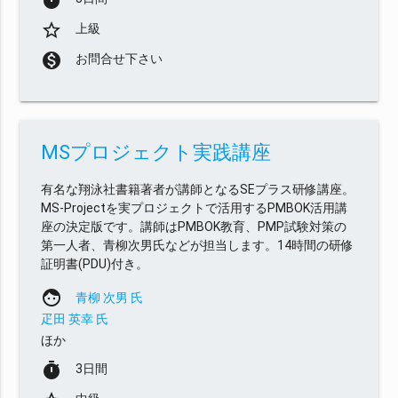
timer
star_border
上級
monetization_on
お問合せ下さい
MSプロジェクト実践講座
有名な翔泳社書籍著者が講師となるSEプラス研修講座。
MS-Projectを実プロジェクトで活用するPMBOK活用講
座の決定版です。講師はPMBOK教育、PMP試験対策の
第一人者、青柳次男氏などが担当します。14時間の研修
証明書(PDU)付き。
face
青柳 次男 氏
疋田 英幸 氏
ほか
timer
3日間