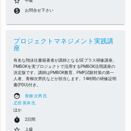
star_border
中級
monetization_on
お問合せ下さい
プロジェクトマネジメント実践講
座
有名な翔泳社書籍著者が講師となるSEプラス研修講座。
PMBOKを実プロジェクトで活用するPMBOK活用講座の
決定版です。講師はPMBOK教育、PMP試験対策の第一
人者、青柳次男氏などが担当します。14時間の研修証明
書(PDU)付き。
face
青柳 次男 氏
疋田 英幸 氏
ほか
timer
2日間
star_border
上級