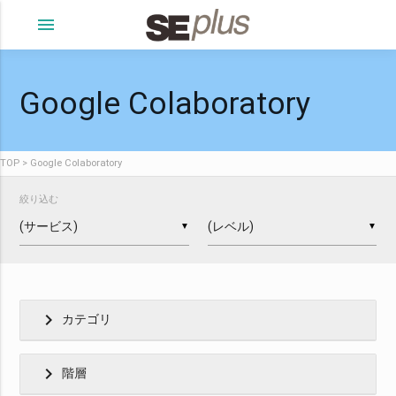
menu
Google Colaboratory
TOP
Google Colaboratory
絞り込む
▼
▼
chevron_right
カテゴリ
chevron_right
階層