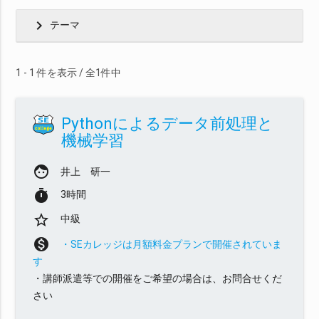
chevron_right
テーマ
1 - 1 件を表示 / 全1件中
Pythonによるデータ前処理と
機械学習
face
井上 研一
timer
3時間
star_border
中級
monetization_on
・SEカレッジは月額料金プランで開催されていま
す
・講師派遣等での開催をご希望の場合は、お問合せくだ
さい