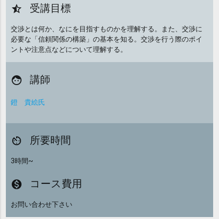
受講目標
star_half
交渉とは何か、なにを目指すものかを理解する。また、交渉に
必要な「信頼関係の構築」の基本を知る。交渉を行う際のポイ
ントや注意点などについて理解する。
講師
face
鐙 貴絵氏
所要時間
av_timer
3時間~
コース費用
monetization_on
お問い合わせ下さい