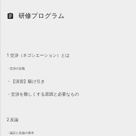
研修プログラム
assignment
1 交渉（ネゴシエーション）とは
・交渉の定義
・【演習】駆け引き
・交渉を難しくする原因と必要なもの
2 反論
・論証と反論の基本