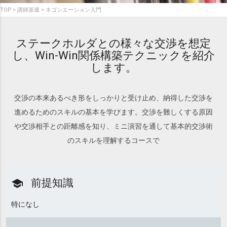
TOP
講師派遣
ネゴシエーション入門
ステークホルダとの様々な交渉を想定
し、Win-Win関係構築テクニックを紹介
します。
交渉の本来あるべき形をしっかりと受け止め、納得した交渉を
進めるためのスキルの基本を学びます。交渉を難しくする原因
や交渉相手との距離感を知り、ミニ演習を通して基本的交渉術
のスキルを理解するコースで
前提知識
school
特になし