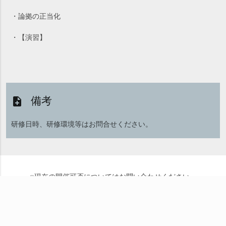
・論拠の正当化
・【演習】
備考
note_add
研修日時、研修環境等はお問合せください。
※現在の開催可否についてはお問い合わせください。
このコースについて
する
send
問い合わせ