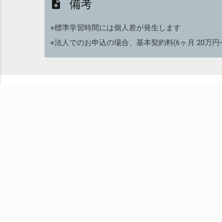
備考
note_add
※標準学習時間には個人差が発生します
※法人でのお申込の場合、基本契約料(6ヶ月 20万円
こ
株式会社SEプラス