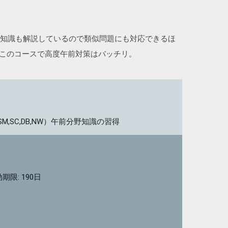
なる知識も解説しているので類似問題にも対応できるほ
、このコースで高度午前対策はバッチリ。
,SM,SC,DB,NW）午前分野知識の習得
限: 190日