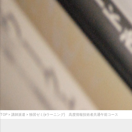
TOP
講師派遣
独習ゼミ(eラーニング) 高度情報技術者共通午前コース