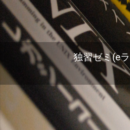
独習ゼミ(e