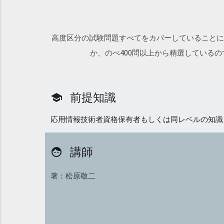
高度区分の試験問題すべてをカバーしていることに加
か、のべ400問以上から精選している
前提知識
school
応用情報技術者資格保有者もしくは同レベルの知識
講師
face
著：松原敬二