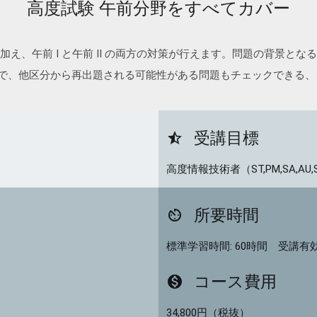
高度試験 午前分野をすべてカバー
え、午前 I と午前 II の両方の対策が行えます。問題の背景と
ので、他区分から再出題される可能性がある問題もチェックできる
受講目標
star_half
高度情報技術者（ST,PM,SA,AU
所要時間
av_timer
標準学習時間: 60時間 受講有効期
コース費用
monetization_on
34,800円（税抜）