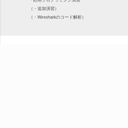
・応用プログラミング演習
（・追加演習）
（・Wiresharkのコード解析）
こ
株式会社SEプラス
小さくても 本質を