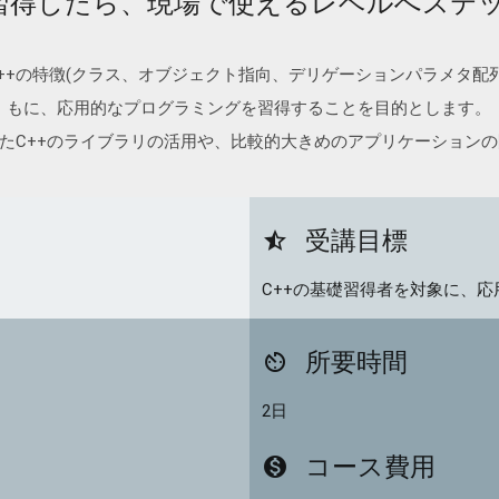
を習得したら、現場で使えるレベルへステ
C++の特徴(クラス、オブジェクト指向、デリゲーションパラメタ配
もに、応用的なプログラミングを習得することを目的とします。
めとしたC++のライブラリの活用や、比較的大きめのアプリケーション
受講目標
star_half
C++の基礎習得者を対象に、
所要時間
av_timer
2日
コース費用
monetization_on