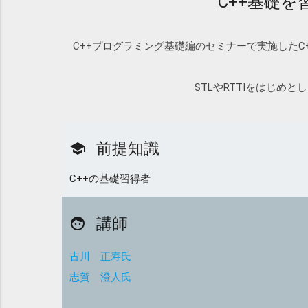
C++基礎
C++プログラミング基礎編のセミナーで実施した
STLやRTTIをはじ
前提知識
school
C++の基礎習得者
講師
face
古川 正寿氏
志賀 澄人氏