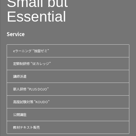
Small but
Essential
Service
eラーニング “独習ゼミ”
定額制研修 “SEカレッジ”
講師派遣
新人研修 “PLUS DOJO”
高度試験対策 "KOUDO"
公開講座
教材テキスト販売