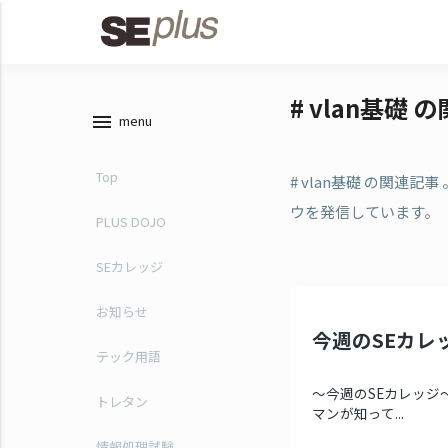
# vlan基礎 
menu
menu
Top
# vlan基礎 の関連
ウを発信しています。
PLUS DOJO
SEカレッジ
お知らせ
今週のSEカレッジ
テック用語
～今週のSEカレッジ～
トレタン
マンが知って...
情報処理試験