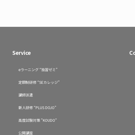
Service
C
eラーニング “独習ゼミ”
定額制研修 “SEカレッジ”
講師派遣
新人研修 “PLUS DOJO”
高度試験対策 "KOUDO"
公開講座