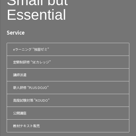
Small but
Essential
Service
eラーニング “独習ゼミ”
定額制研修 “SEカレッジ”
講師派遣
新人研修 “PLUS DOJO”
高度試験対策 "KOUDO"
公開講座
教材テキスト販売