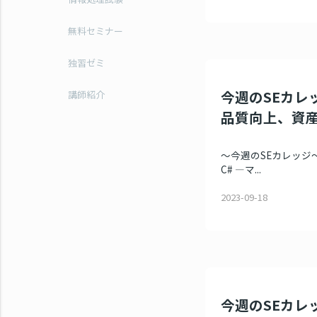
無料セミナー
独習ゼミ
今週のSEカレッ
講師紹介
品質向上、資
～今週のSEカレッジ～ 
C# ―マ...
2023-09-18
今週のSEカレ