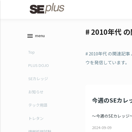
# 2010年代
menu
menu
Top
# 2010年代 の関
ウを発信しています。
PLUS DOJO
SEカレッジ
お知らせ
今週のSEカレッ
テック用語
～今週のSEカレッジ～ ●
トレタン
2024-09-09
情報処理試験