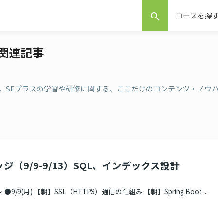
コースを探
search
 の関連記事
連記事 。SEプラスの学習や研修に関する、ここだけのコンテンツ・ノウ
ジ（9/9-9/13）SQL、インデックス設計
9/9(月) 【朝】SSL（HTTPS）通信の仕組み 【朝】Spring Boot ...