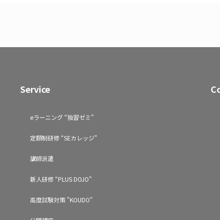
Service
C
eラーニング “独習ゼミ”
定額制研修 “SEカレッジ”
講師派遣
新人研修 “PLUS DOJO”
高度試験対策 "KOUDO"