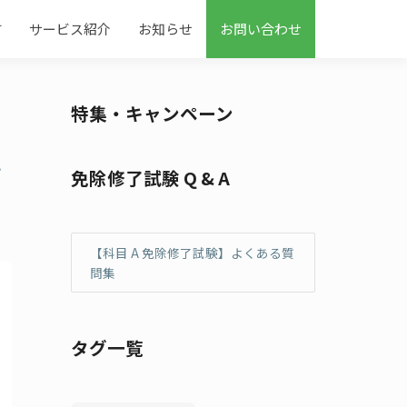
す
サービス紹介
お知らせ
お問い合わせ
特集・キャンペーン
ハ
免除修了試験 Q & A
【科目 A 免除修了試験】よくある質
問集
タグ一覧