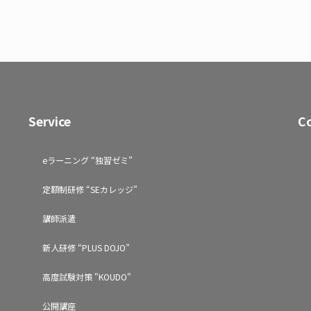
Service
C
eラーニング “独習ゼミ”
定額制研修 “SEカレッジ”
講師派遣
新人研修 “PLUS DOJO”
高度試験対策 "KOUDO"
公開講座