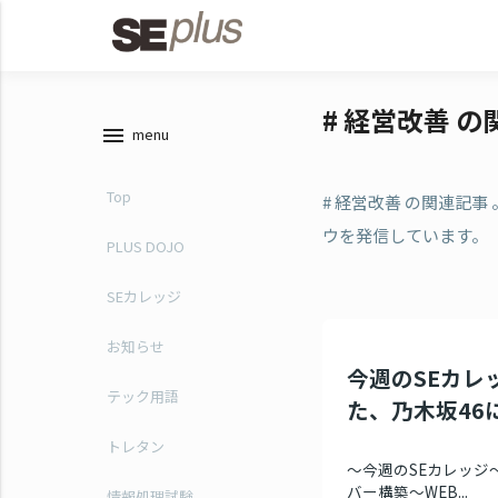
# 経営改善 
menu
menu
Top
# 経営改善 の関連記
ウを発信しています。
PLUS DOJO
SEカレッジ
お知らせ
今週のSEカレッ
テック用語
た、乃木坂46
トレタン
～今週のSEカレッジ～
バー構築～WEB...
情報処理試験